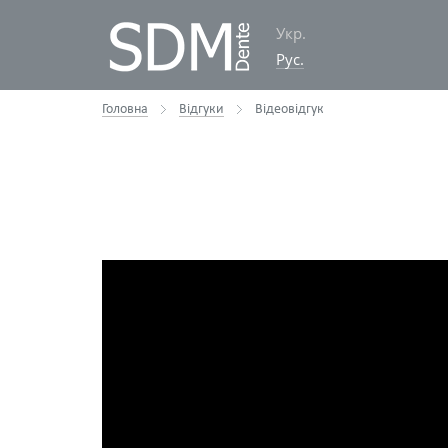
Укр.
Рус.
Головна
Відгуки
Відеовідгук